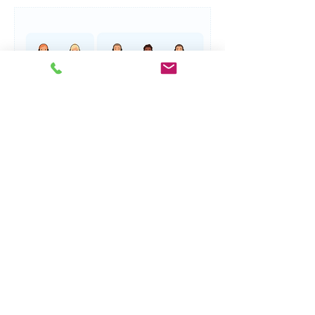
自動來電分配
在合適的時間將客戶與合適的代理商聯
繫起來。充分利用高級自動路由，6 種
預定義的 ACD 排隊（響鈴）策略，可自
定義的 IVR 選項和更多功能來提高來電
解決速度。
基於時間的轉駁
使用 IVR 進行基於選擇的轉駁