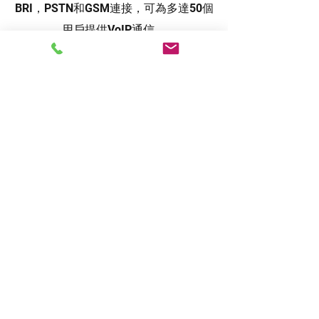
BRI，PSTN和GSM連接，可為多達50個
用戶提供VoIP通信。
Yeastar MyPBX S100
瀏覽詳細資料