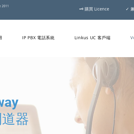
ce 2011
🗝 購買 Licence
✓ 
用
IP PBX 電話系統
Linkus UC 客戶端
V
way
閘道器