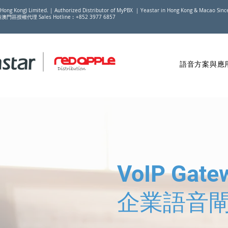
(Hong Kong) Limited. | Authorized Distributor of MyPBX | Yeastar in Hong Kong & Macao Sin
香港澳門區授權代理 Sales Hotline︰+852 3977 6857
語音方案與應
​VoIP Gate
企業語音