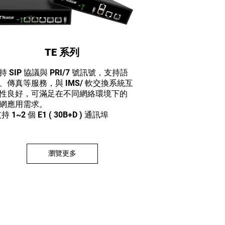
TE 系列
持 SIP 協議與 PRI/7 號訊號，支持語
、傳真等服務，與 IMS/ 軟交換系統互
性良好，可滿足在不同網絡環境下的
網應用需求。
持 1~2 個 E1 ( 30B+D ) 通訊埠
瀏覽更多