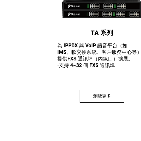
TA 系列
為 IPPBX 與 VoIP 語音平台（如：
IMS、軟交換系統、客戶服務中心等
提供FXS 通訊埠（內線口）擴展。
·支持 4~32 個 FXS 通訊埠
瀏覽更多