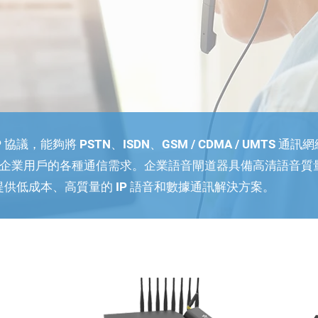
協議，能夠將 PSTN、ISDN、GSM / CDMA / UMTS
絡，實現企業用戶的各種通信需求。企業語音閘道器具備高清語音
供低成本、高質量的 IP 語音和數據通訊解決方案。