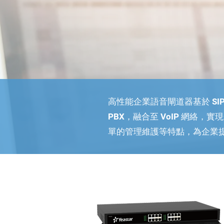
高性能企業語音閘道器基於 SIP 
PBX，融合至 VoIP 網
單的管理維護等特點，為企業提