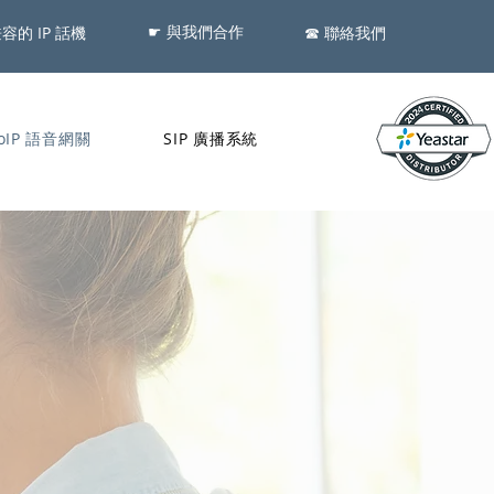
☛ 與我們合作
兼容的 IP 話機
​☎ 聯絡我們
oIP 語音網關
SIP 廣播系統